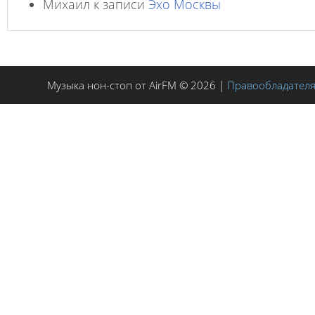
Михаил
к записи
Эхо Москвы
Музыка нон-стоп от AirFM © 2026 |
Правообладател