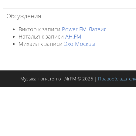
Обсуждения
Виктор
к записи
Power FM Латвия
Наталья
к записи
AH.FM
Михаил
к записи
Эхо Москвы
Музыка нон-стоп от AirFM © 2026 |
Правообладател