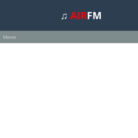
♫
AIR
FM
Меню