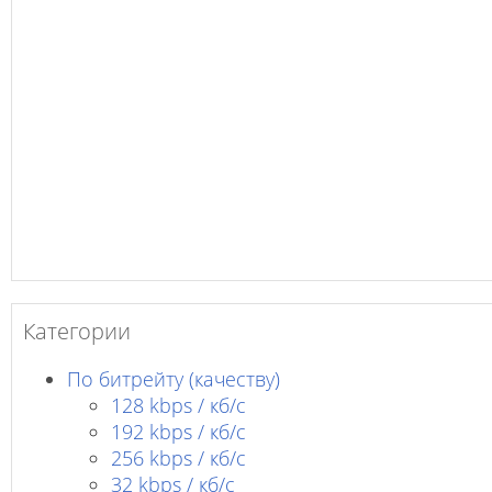
Категории
По битрейту (качеству)
128 kbps / кб/c
192 kbps / кб/c
256 kbps / кб/с
32 kbps / кб/c