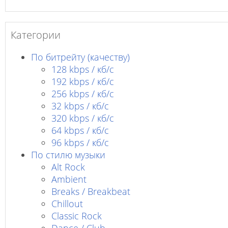
Категории
По битрейту (качеству)
128 kbps / кб/c
192 kbps / кб/c
256 kbps / кб/с
32 kbps / кб/c
320 kbps / кб/с
64 kbps / кб/c
96 kbps / кб/c
По стилю музыки
Alt Rock
Ambient
Breaks / Breakbeat
Chillout
Classic Rock