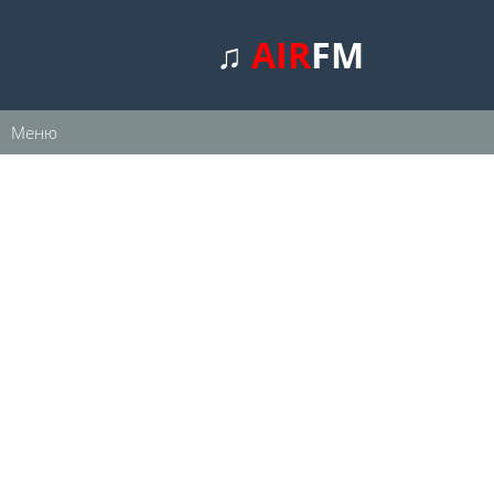
♫
AIR
FM
Меню