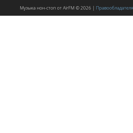
Музыка нон-стоп от AirFM © 2026 |
Правообладател