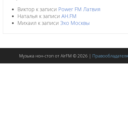
Виктор
к записи
Power FM Латвия
Наталья
к записи
AH.FM
Михаил
к записи
Эхо Москвы
Музыка нон-стоп от AirFM © 2026 |
Правообладател