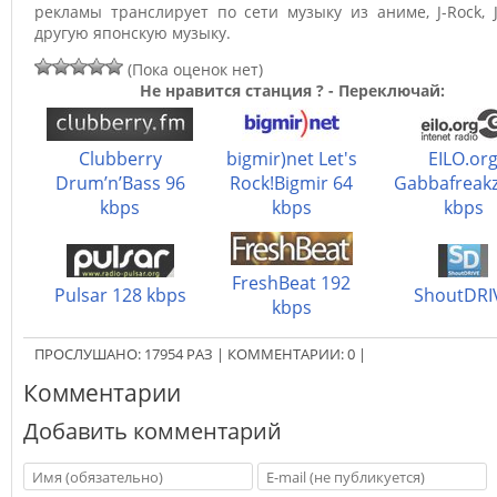
рекламы транслирует по сети музыку из аниме, J-Rock, 
другую японскую музыку.
(Пока оценок нет)
Не нравится станция ? - Переключай:
Clubberry
bigmir)net Let's
EILO.or
Drum’n’Bass 96
Rock!Bigmir 64
Gabbafreakz
kbps
kbps
kbps
FreshBeat 192
Pulsar 128 kbps
ShoutDRI
kbps
ПРОСЛУШАНО:
17954
РАЗ
|
КОММЕНТАРИИ:
0
|
Комментарии
Добавить комментарий