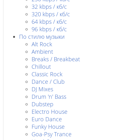
32 kbps / кб/c
320 kbps / кб/с
64 kbps / кб/c
96 kbps / кб/c
По стилю музыки
Alt Rock
Ambient
Breaks / Breakbeat
Chillout
Classic Rock
Dance / Club
DJ Mixes
Drum 'n' Bass
Dubstep
Electro House
Euro Dance
Funky House
Goa-Psy Trance