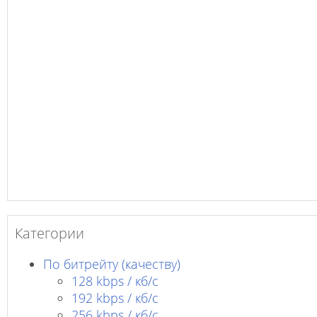
Категории
По битрейту (качеству)
128 kbps / кб/c
192 kbps / кб/c
256 kbps / кб/с