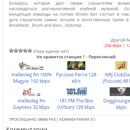
Беларусь, которая дает своим слушателям возмо
наслаждаться альтернативной клубной музыкой. Ос
концепция команды на потоке Аплюс Бит состоит в том,
дать слушателю самые лучшие и качественные треки в 
Breakbeat , Drum and Bass , Dubstep .
Другой б
256 kbps
|
1
(Пока оценок нет)
Не нравится станция ? - Переключай:
mellesleg fm 100%
Русское Регги 128
NRJ ClubD
Magyar 192 kbps
кб/с
(Россия) 48
mellesleg fm
181.FM The Box
Dogglounge
Gayness 32 kbps
(Urban) 128 kbps
kbps
ПРОСЛУШАНО:
58680
РАЗ
|
КОММЕНТАРИИ:
0
|
Комментарии