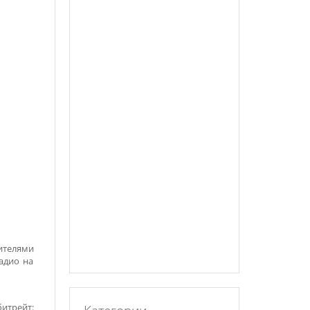
ителями
адио на
битрейт: