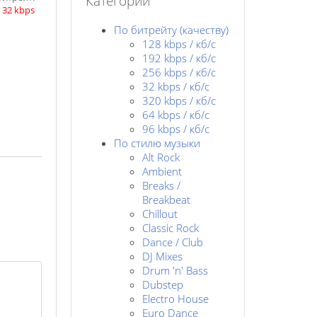
Категории
|
32 kbps
По битрейту (качеству)
128 kbps / кб/c
192 kbps / кб/c
256 kbps / кб/с
32 kbps / кб/c
320 kbps / кб/с
64 kbps / кб/c
96 kbps / кб/c
По стилю музыки
Alt Rock
Ambient
Breaks /
Breakbeat
Chillout
Classic Rock
Dance / Club
DJ Mixes
Drum 'n' Bass
Dubstep
Electro House
Euro Dance