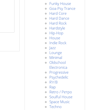
Funky House
Goa-Psy Trance
Hard Core
Hard Dance
Hard Rock
Hardstyle
Hip-Hop
House
Indie Rock
Jazz
Lounge
Minimal
Oldschool
Electronica
Progressive
Psychedelic
R'n'B
Rap
Retro / Ретро
Soulful House
Space Music
Techno