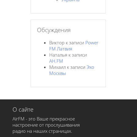
Обсуждения
Виктор
к записи
Power
FM Латвия
Наталья
к записи
AH.FM
Михаил
к записи
Эхо
Москвы
О сайте
AirFM - это Ваше прекрасное
настроение от прослушивания
радио на наших страницах.