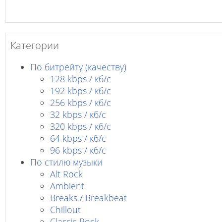
Категории
По битрейту (качеству)
128 kbps / кб/c
192 kbps / кб/c
256 kbps / кб/с
32 kbps / кб/c
320 kbps / кб/с
64 kbps / кб/c
96 kbps / кб/c
По стилю музыки
Alt Rock
Ambient
Breaks / Breakbeat
Chillout
Classic Rock