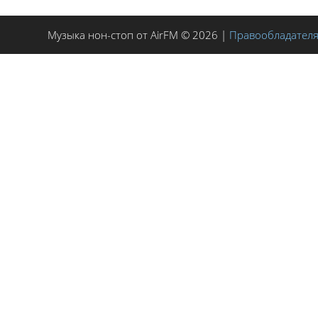
Музыка нон-стоп от AirFM © 2026 |
Правообладател