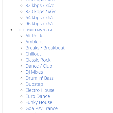
32 kbps / кб/c
320 kbps / кб/с
64 kbps / кб/c
96 kbps / кб/c
По стилю музыки
Alt Rock
Ambient
Breaks / Breakbeat
Chillout
Classic Rock
Dance / Club
DJ Mixes
Drum 'n' Bass
Dubstep
Electro House
Euro Dance
Funky House
Goa-Psy Trance