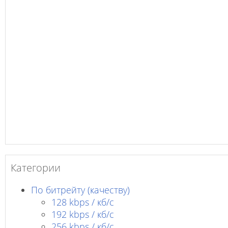
Категории
По битрейту (качеству)
128 kbps / кб/c
192 kbps / кб/c
256 kbps / кб/с