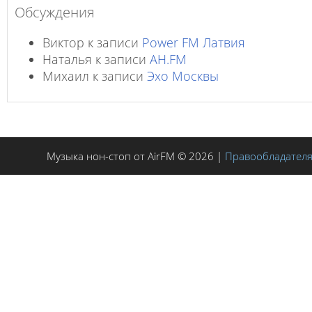
Обсуждения
Виктор
к записи
Power FM Латвия
Наталья
к записи
AH.FM
Михаил
к записи
Эхо Москвы
Музыка нон-стоп от AirFM © 2026 |
Правообладател