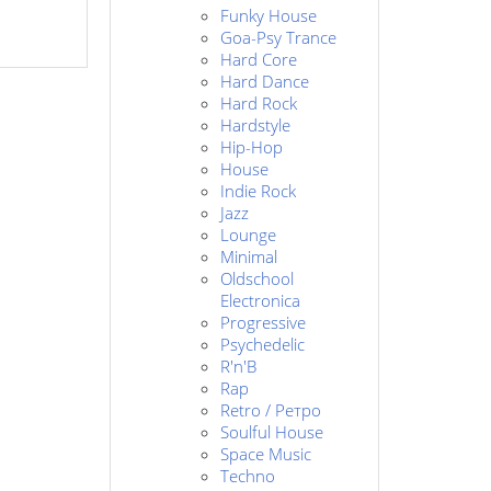
Funky House
Goa-Psy Trance
Hard Core
Hard Dance
Hard Rock
Hardstyle
Hip-Hop
House
Indie Rock
Jazz
Lounge
Minimal
Oldschool
Electronica
Progressive
Psychedelic
R'n'B
Rap
Retro / Ретро
Soulful House
Space Music
Techno