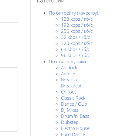
Категории
По битрейту (качеству)
128 kbps / кб/c
192 kbps / кб/c
256 kbps / кб/с
32 kbps / кб/c
320 kbps / кб/с
64 kbps / кб/c
96 kbps / кб/c
По стилю музыки
Alt Rock
Ambient
Breaks /
Breakbeat
Chillout
Classic Rock
Dance / Club
DJ Mixes
Drum 'n' Bass
Dubstep
Electro House
Euro Dance