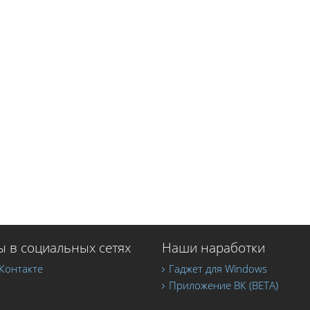
 в социальных сетях
Наши наработки
Контакте
Гаджет для Windows
Приложение ВК (BETA)