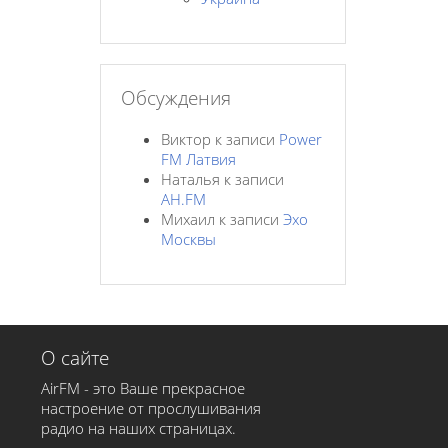
Обсуждения
Виктор
к записи
Power
FM Латвия
Наталья
к записи
AH.FM
Михаил
к записи
Эхо
Москвы
О сайте
AirFM - это Ваше прекрасное
настроение от прослушивания
радио на наших страницах.