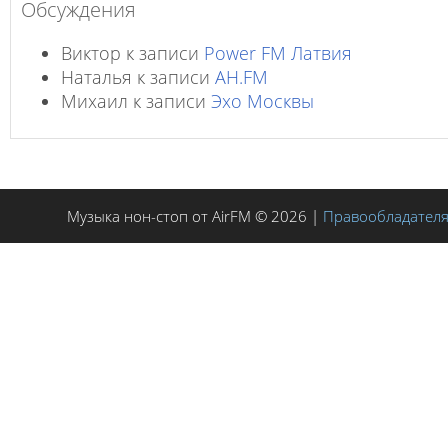
Обсуждения
Виктор
к записи
Power FM Латвия
Наталья
к записи
AH.FM
Михаил
к записи
Эхо Москвы
Музыка нон-стоп от AirFM © 2026 |
Правообладател