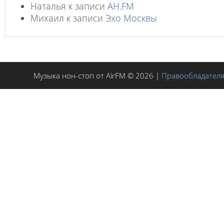
Наталья
к записи
AH.FM
Михаил
к записи
Эхо Москвы
Музыка нон-стоп от AirFM © 2026 |
Правообладател