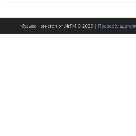
Музыка нон-стоп от AirFM © 2026 |
Правообладател