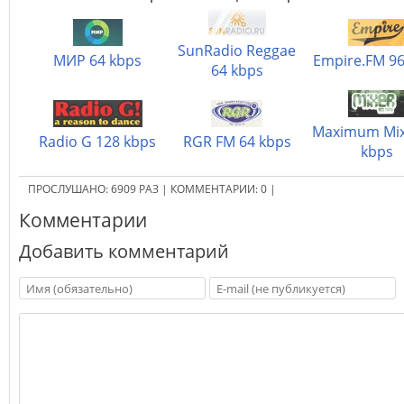
SunRadio Reggae
МИР 64 kbps
Empire.FM 96
64 kbps
Maximum Mix
Radio G 128 kbps
RGR FM 64 kbps
kbps
ПРОСЛУШАНО:
6909
РАЗ
|
КОММЕНТАРИИ:
0
|
Комментарии
Добавить комментарий