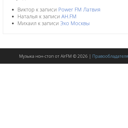
Виктор
к записи
Power FM Латвия
Наталья
к записи
AH.FM
Михаил
к записи
Эхо Москвы
Музыка нон-стоп от AirFM © 2026 |
Правообладател