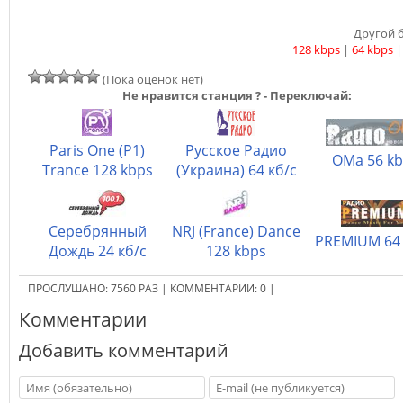
Другой б
128 kbps
|
64 kbps
(Пока оценок нет)
Не нравится станция ? - Переключай:
Paris One (P1)
Русское Радио
ОМа 56 k
Trance 128 kbps
(Украина) 64 кб/с
Серебрянный
NRJ (France) Dance
PREMIUM 64
Дождь 24 кб/с
128 kbps
ПРОСЛУШАНО:
7560
РАЗ
|
КОММЕНТАРИИ:
0
|
Комментарии
Добавить комментарий