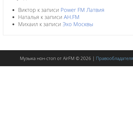
Виктор
к записи
Power FM Латвия
Наталья
к записи
AH.FM
Михаил
к записи
Эхо Москвы
Музыка нон-стоп от AirFM © 2026 |
Правообладател