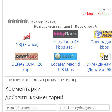
Другой б
128 kbps
|
64 kbps
(Пока оценок нет)
Не нравится станция ? - Переключай:
friskyRadio 48
Оренрадио
NRJ (France)
kbps aac+
kbps
DEFJAY.COM 128
LocaFM Madrid
DFM / Динам
kbps
128 kbps
Динамит 96 
ПРОСЛУШАНО:
5587
РАЗ
|
КОММЕНТАРИИ:
0
|
Комментарии
Добавить комментарий