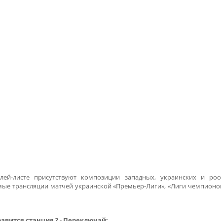
ей-листе присутствуют композиции западных, украинских и рос
ямые трансляции матчей украинской «Премьер-Лиги», «Лиги чемпионов
авится станция ? - Переключай: