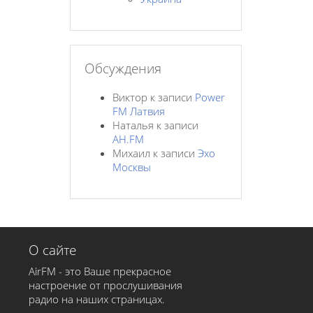
Обсуждения
Виктор
к записи
Power
FM Латвия
Наталья
к записи
AH.FM
Михаил
к записи
Эхо
Москвы
О сайте
AirFM - это Ваше прекрасное
настроение от прослушивания
радио на наших страницах.