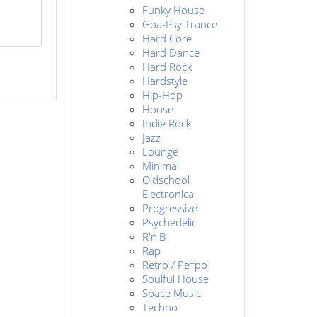
Funky House
Goa-Psy Trance
Hard Core
Hard Dance
Hard Rock
Hardstyle
Hip-Hop
House
Indie Rock
Jazz
Lounge
Minimal
Oldschool
Electronica
Progressive
Psychedelic
R'n'B
Rap
Retro / Ретро
Soulful House
Space Music
Techno