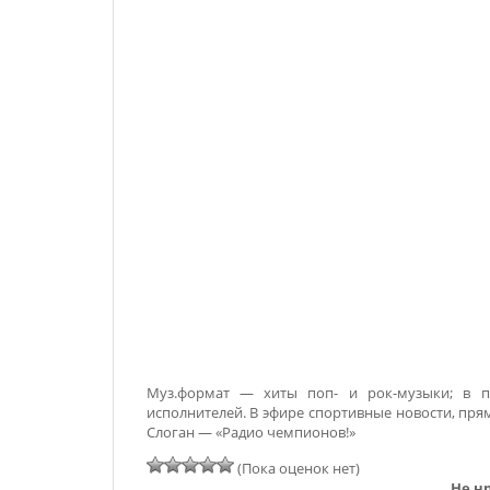
Муз.формат — хиты поп- и рок-музыки; в пл
исполнителей. В эфире спортивные новости, пр
Слоган — «Радио чемпионов!»
(Пока оценок нет)
Не нр