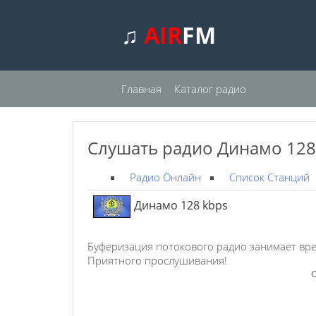
♫
AIR
FM
Главная
Каталог радио
Слушать радио Динамо 128
Радио Онлайн
Список Станций
Динамо 128 kbps
Буферизация потокового радио занимает вре
Приятного прослушивания!
С