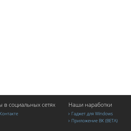
 в социальных сетях
Наши наработки
Контакте
Гаджет для Windows
Приложение ВК (BETA)