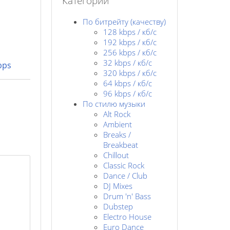
Категории
По битрейту (качеству)
128 kbps / кб/c
192 kbps / кб/c
256 kbps / кб/с
32 kbps / кб/c
bps
320 kbps / кб/с
64 kbps / кб/c
96 kbps / кб/c
По стилю музыки
Alt Rock
Ambient
Breaks /
Breakbeat
Chillout
Classic Rock
Dance / Club
DJ Mixes
Drum 'n' Bass
Dubstep
Electro House
Euro Dance