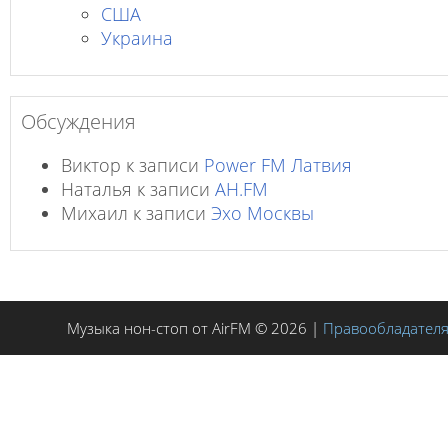
США
Украина
Обсуждения
Виктор
к записи
Power FM Латвия
Наталья
к записи
AH.FM
Михаил
к записи
Эхо Москвы
Музыка нон-стоп от AirFM © 2026 |
Правообладател