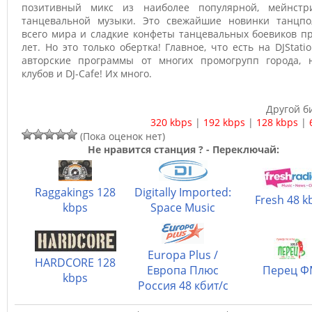
позитивный микс из наиболее популярной, мейнстр
танцевальной музыки. Это свежайшие новинки танцпо
всего мира и сладкие конфеты танцевальных боевиков п
лет. Но это только обертка! Главное, что есть на DJStati
авторские программы от многих промогрупп города, 
клубов и DJ-Cafe! Их много.
Другой б
320 kbps
|
192 kbps
|
128 kbps
|
(Пока оценок нет)
Не нравится станция ? - Переключай:
Raggakings 128
Digitally Imported:
Fresh 48 k
kbps
Space Music
Europa Plus /
HARDCORE 128
Европа Плюс
Перец 
kbps
Россия 48 кбит/с