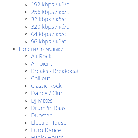
192 kbps / кб/c
256 kbps / кб/с
32 kbps / кб/c
320 kbps / кб/с
64 kbps / кб/c
96 kbps / кб/c
По стилю музыки
Alt Rock
Ambient
Breaks / Breakbeat
Chillout
Classic Rock
Dance / Club
DJ Mixes
Drum 'n' Bass
Dubstep
Electro House
Euro Dance
Funky House