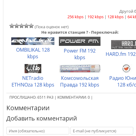
Другой б
256 kbps
|
192 kbps
|
128 kbps
|
64 k
(Пока оценок нет)
Не нравится станция ? - Переключай:
OMBILIKAL 128
Power FM 192
HARD.fm 192
kbps
kbps
NETradio
Комсомольская
Радио Юни
ETHNOza 128 kbps
Правда 192 kbps
128 кб/
ПРОСЛУШАНО:
6511
РАЗ
|
КОММЕНТАРИИ:
0
|
Комментарии
Добавить комментарий