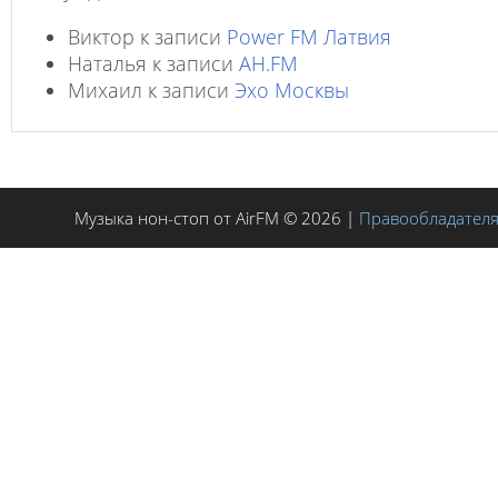
Виктор
к записи
Power FM Латвия
Наталья
к записи
AH.FM
Михаил
к записи
Эхо Москвы
Музыка нон-стоп от AirFM © 2026 |
Правообладател