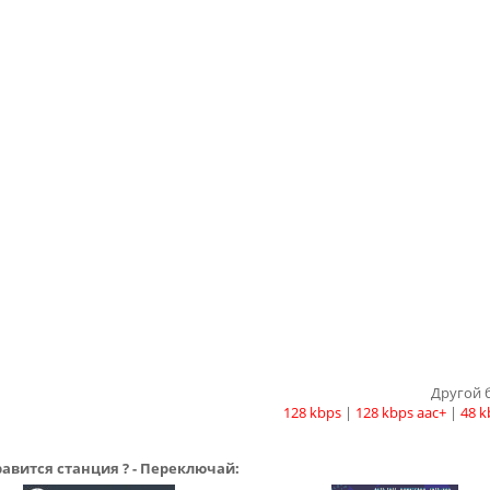
Другой 
128 kbps
|
128 kbps aac+
|
48 k
авится станция ? - Переключай: