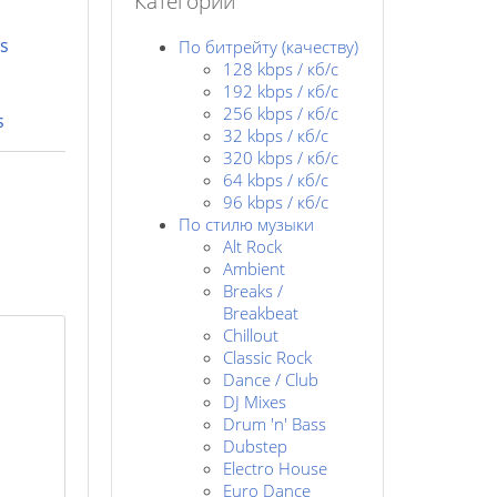
Категории
s
По битрейту (качеству)
128 kbps / кб/c
192 kbps / кб/c
256 kbps / кб/с
s
32 kbps / кб/c
320 kbps / кб/с
64 kbps / кб/c
96 kbps / кб/c
По стилю музыки
Alt Rock
Ambient
Breaks /
Breakbeat
Chillout
Classic Rock
Dance / Club
DJ Mixes
Drum 'n' Bass
Dubstep
Electro House
Euro Dance