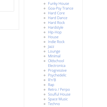
Funky House
Goa-Psy Trance
Hard Core
Hard Dance
Hard Rock
Hardstyle
Hip-Hop
House
Indie Rock
Jazz
Lounge
Minimal
Oldschool
Electronica
Progressive
Psychedelic
R'n'B
Rap
Retro / Ретро
Soulful House
Space Music
Techno