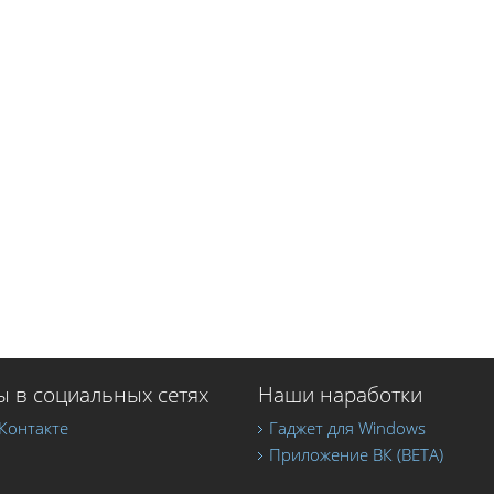
 в социальных сетях
Наши наработки
Контакте
Гаджет для Windows
Приложение ВК (BETA)