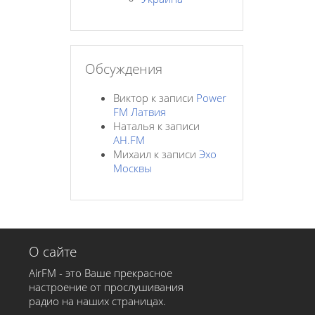
Обсуждения
Виктор
к записи
Power
FM Латвия
Наталья
к записи
AH.FM
Михаил
к записи
Эхо
Москвы
О сайте
AirFM - это Ваше прекрасное
настроение от прослушивания
радио на наших страницах.