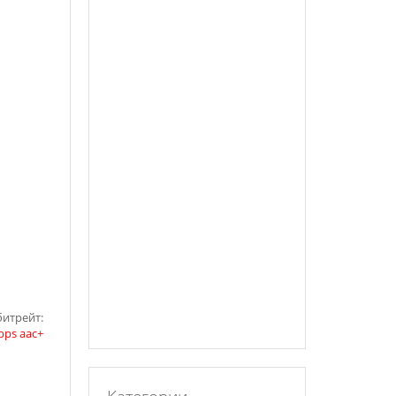
битрейт:
bps aac+