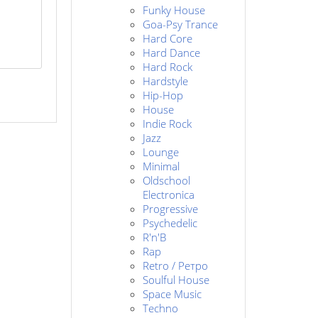
Funky House
Goa-Psy Trance
Hard Core
Hard Dance
Hard Rock
Hardstyle
Hip-Hop
House
Indie Rock
Jazz
Lounge
Minimal
Oldschool
Electronica
Progressive
Psychedelic
R'n'B
Rap
Retro / Ретро
Soulful House
Space Music
Techno