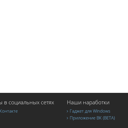
 в социальных сетях
Наши наработки
Контакте
Гаджет для Windows
Приложение ВК (BETA)