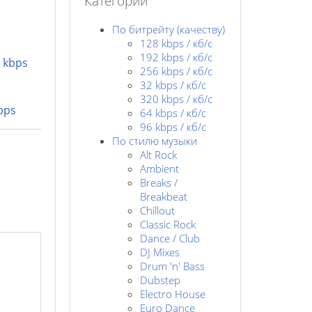
Категории
По битрейту (качеству)
128 kbps / кб/c
192 kbps / кб/c
 kbps
256 kbps / кб/с
32 kbps / кб/c
320 kbps / кб/с
bps
64 kbps / кб/c
96 kbps / кб/c
По стилю музыки
Alt Rock
Ambient
Breaks /
Breakbeat
Chillout
Classic Rock
Dance / Club
DJ Mixes
Drum 'n' Bass
Dubstep
Electro House
Euro Dance