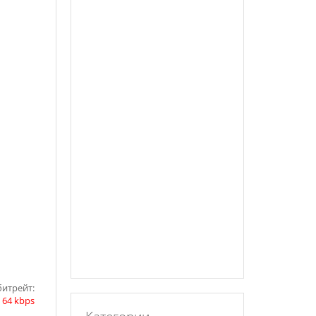
битрейт:
|
64 kbps