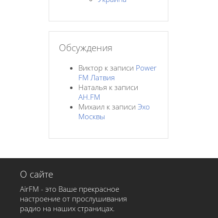
Обсуждения
Виктор
к записи
Power
FM Латвия
Наталья
к записи
AH.FM
Михаил
к записи
Эхо
Москвы
О сайте
AirFM - это Ваше прекрасное
настроение от прослушивания
радио на наших страницах.