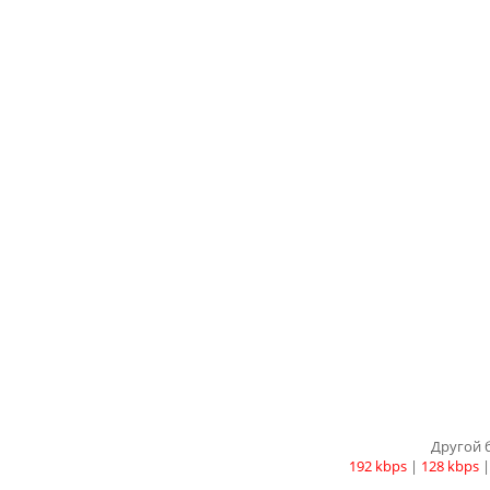
Другой 
192 kbps
|
128 kbps