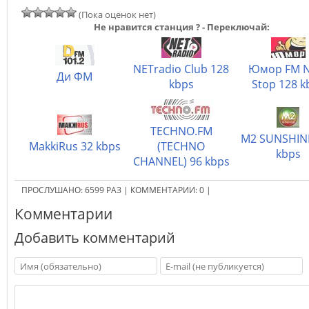
(Пока оценок нет)
Не нравится станция ? - Переключай:
NETradio Club 128
Юмор FM N
Ди ФМ
kbps
Stop 128 k
TECHNO.FM
M2 SUNSHIN
MakkiRus 32 kbps
(TECHNO
kbps
CHANNEL) 96 kbps
ПРОСЛУШАНО:
6599
РАЗ
|
КОММЕНТАРИИ:
0
|
Комментарии
Добавить комментарий