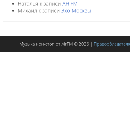
Наталья
к записи
AH.FM
Михаил
к записи
Эхо Москвы
Музыка нон-стоп от AirFM © 2026 |
Правообладател