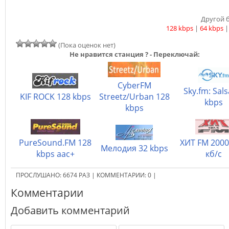
Другой б
128 kbps
|
64 kbps
(Пока оценок нет)
Не нравится станция ? - Переключай:
CyberFM
Sky.fm: Sals
KIF ROCK 128 kbps
Streetz/Urban 128
kbps
kbps
PureSound.FM 128
ХИТ FM 2000
Мелодия 32 kbps
kbps aac+
кб/с
ПРОСЛУШАНО:
6674
РАЗ
|
КОММЕНТАРИИ:
0
|
Комментарии
Добавить комментарий