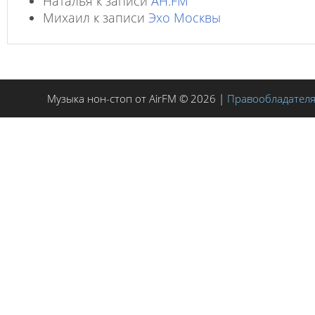
Наталья
к записи
AH.FM
Михаил
к записи
Эхо Москвы
Музыка нон-стоп от AirFM © 2026 |
Правообладател