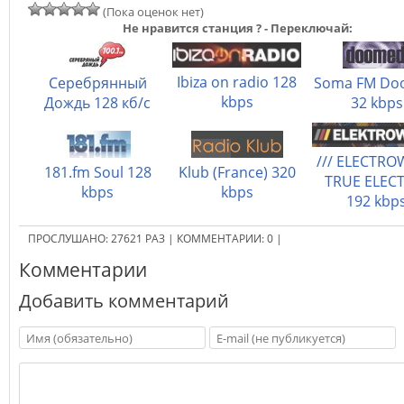
(Пока оценок нет)
Не нравится станция ? - Переключай:
Ibiza on radio 128
Серебрянный
Soma FM Do
kbps
Дождь 128 кб/с
32 kbps
/// ELECTR
181.fm Soul 128
Klub (France) 320
TRUE ELEC
kbps
kbps
192 kbp
ПРОСЛУШАНО:
27621
РАЗ
|
КОММЕНТАРИИ:
0
|
Комментарии
Добавить комментарий