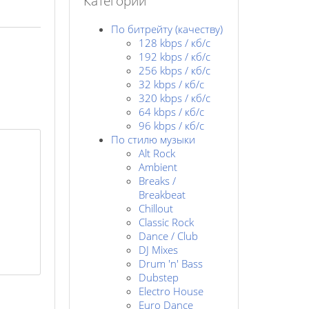
Категории
По битрейту (качеству)
128 kbps / кб/c
192 kbps / кб/c
256 kbps / кб/с
32 kbps / кб/c
320 kbps / кб/с
64 kbps / кб/c
96 kbps / кб/c
По стилю музыки
Alt Rock
Ambient
Breaks /
Breakbeat
Chillout
Classic Rock
Dance / Club
DJ Mixes
Drum 'n' Bass
Dubstep
Electro House
Euro Dance