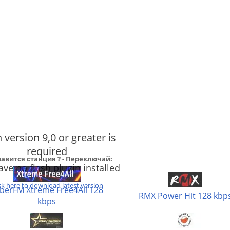
 version 9,0 or greater is
required
авится станция ? - Переключай:
ve no flash plugin installed
ck here to download latest version
berFM Xtreme Free4All 128
RMX Power Hit 128 kbp
kbps