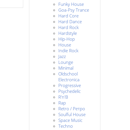
Funky House
Goa-Psy Trance
Hard Core
Hard Dance
Hard Rock
Hardstyle
Hip-Hop
House
Indie Rock
Jazz
Lounge
Minimal
Oldschool
Electronica
Progressive
Psychedelic
R'n'B
Rap
Retro / Ретро
Soulful House
Space Music
Techno