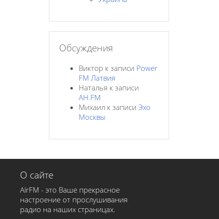
Обсуждения
Виктор
к записи
Power
FM Латвия
Наталья
к записи
AH.FM
Михаил
к записи
Эхо
Москвы
О сайте
AirFM - это Ваше прекрасное
настроение от прослушивания
радио на наших страницах.