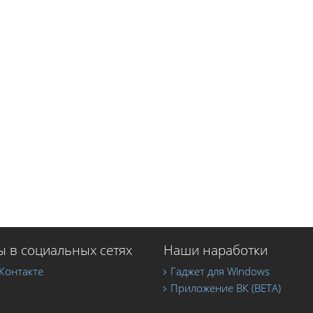
 в социальных сетях
Наши наработки
Контакте
Гаджет для Windows
Приложение ВК (BETA)