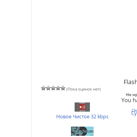
Flash
(Пока оценок нет)
Не нр
You ha
Cli
Cy
Новое Чистое 32 kbps