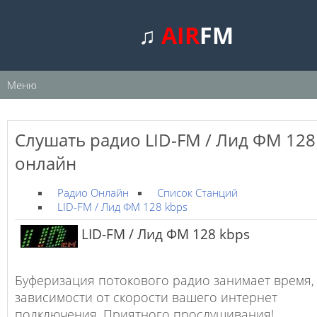
♫
AIR
FM
Меню
Слушать радио LID-FM / Лид ФМ 128
онлайн
Радио Онлайн
Список Станций
LID-FM / Лид ФМ 128 kbps
LID-FM / Лид ФМ 128 kbps
Буферизация потокового радио занимает время,
зависимости от скорости вашего интернет
подключения. Приятного прослушивания!