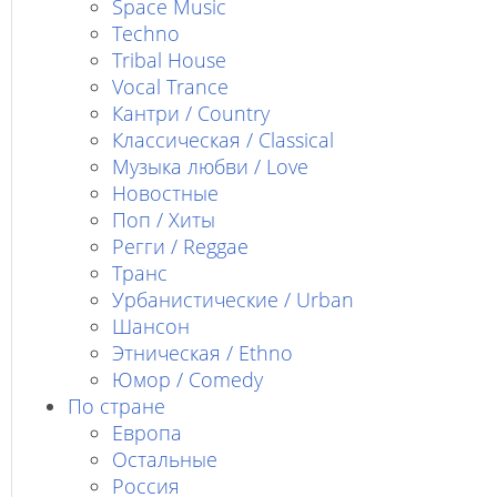
Space Music
Techno
Tribal House
Vocal Trance
Кантри / Country
Классическая / Classical
Музыка любви / Love
Новостные
Поп / Хиты
Регги / Reggae
Транс
Урбанистические / Urban
Шансон
Этническая / Ethno
Юмор / Comedy
По стране
Европа
Остальные
Россия