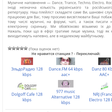
Музичне наповнення — Dance, Trance, Techno, Electro, Roc
іноді незначна кількість українського та російськог
репертуару. Наш плейліст складаєте саме Ви, шановні слух
працюємо для Вас, тому просимо висвітлювати Ваші побаж
тому числі музичні, на форумі, чаті, а також писати 
електронну скриньку. Ми обов’язково візьмемо їх до 
Нажаль, поки що в ефірі гратиме лише музика, тоді як
виходитимуть напевно, але в недалекому майбутньому.
(Пока оценок нет)
Не нравится станция ? - Переключай:
ЭльдоРадио 128
Dance.FM 64 kbps
Danz 80 K
kbps
aac+
AAC+
977 music
Dolgoff Cafe 128
NRJ (Fran
Alternative 128
kbps
Electro 128
kbps