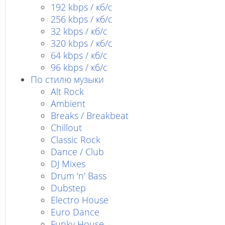
192 kbps / кб/c
256 kbps / кб/с
32 kbps / кб/c
320 kbps / кб/с
64 kbps / кб/c
96 kbps / кб/c
По стилю музыки
Alt Rock
Ambient
Breaks / Breakbeat
Chillout
Classic Rock
Dance / Club
DJ Mixes
Drum 'n' Bass
Dubstep
Electro House
Euro Dance
Funky House