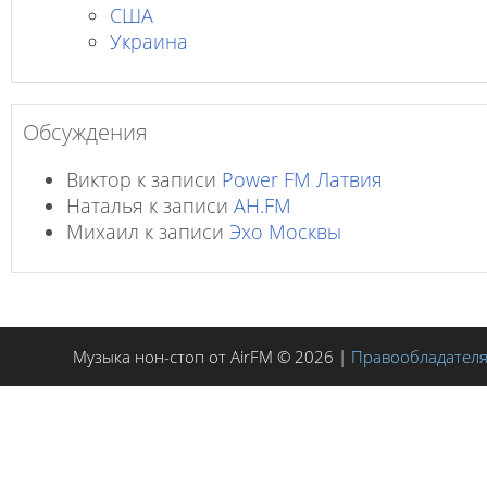
США
Украина
Обсуждения
Виктор
к записи
Power FM Латвия
Наталья
к записи
AH.FM
Михаил
к записи
Эхо Москвы
Музыка нон-стоп от AirFM © 2026 |
Правообладател