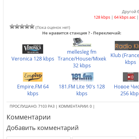
Другой б
128 kbps
|
64 kbps aac
(Пока оценок нет)
Не нравится станция ? - Переключай:
mellesleg fm
Klub (Franc
Veronica 128 kbps
Trance/House/Mixek
kbps
32 kbps
Empire.FM 64
181.FM Lite 90's 128
Новое Чи
kbps
kbps
256 kbp
ПРОСЛУШАНО:
7103
РАЗ
|
КОММЕНТАРИИ:
0
|
Комментарии
Добавить комментарий