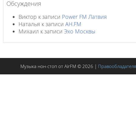
Обсуждения
Виктор
к записи
Power FM Латвия
Наталья
к записи
AH.FM
Михаил
к записи
Эхо Москвы
Музыка нон-стоп от AirFM © 2026 |
Правообладател