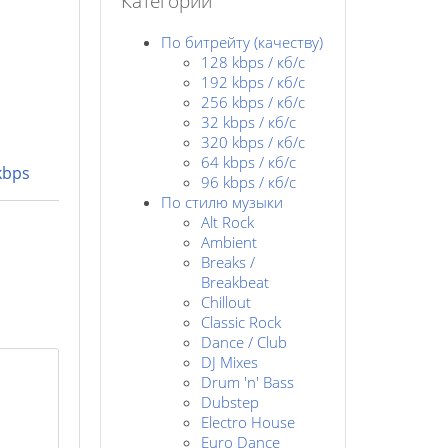
Категории
По битрейту (качеству)
128 kbps / кб/c
192 kbps / кб/c
256 kbps / кб/с
32 kbps / кб/c
320 kbps / кб/с
64 kbps / кб/c
kbps
96 kbps / кб/c
По стилю музыки
Alt Rock
Ambient
Breaks /
Breakbeat
Chillout
Classic Rock
Dance / Club
DJ Mixes
Drum 'n' Bass
Dubstep
Electro House
Euro Dance