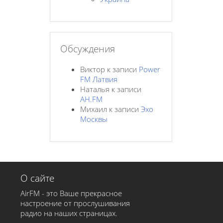
Обсуждения
Виктор
к записи
Power
FM Латвия
Наталья
к записи
AH.FM
Михаил
к записи
Эхо
Москвы
О сайте
AirFM - это Ваше прекрасное
настроение от прослушивания
радио на наших страницах.