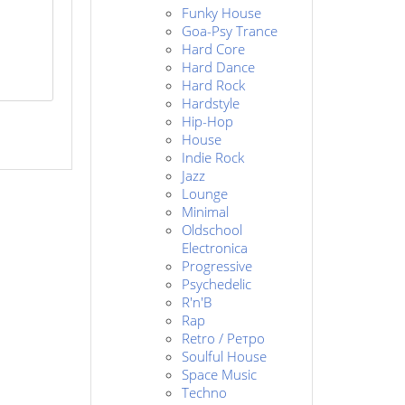
Funky House
Goa-Psy Trance
Hard Core
Hard Dance
Hard Rock
Hardstyle
Hip-Hop
House
Indie Rock
Jazz
Lounge
Minimal
Oldschool
Electronica
Progressive
Psychedelic
R'n'B
Rap
Retro / Ретро
Soulful House
Space Music
Techno