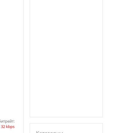
битрейт:
|
32 kbps