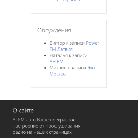
Обсуждения
Виктор
к записи
Power
FM Латвия
Наталья
к записи
AH.FM
Михаил
к записи
Эхо
Москвы
О сайте
AirFM - это Ваше прекрасное
настроение от прослушивания
радио на наших страницах.