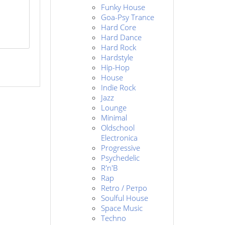
Funky House
Goa-Psy Trance
Hard Core
Hard Dance
Hard Rock
Hardstyle
Hip-Hop
House
Indie Rock
Jazz
Lounge
Minimal
Oldschool
Electronica
Progressive
Psychedelic
R'n'B
Rap
Retro / Ретро
Soulful House
Space Music
Techno