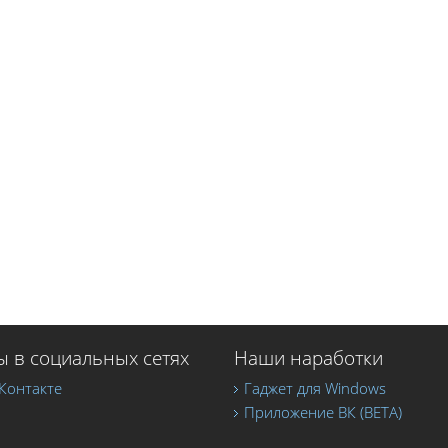
 в социальных сетях
Наши наработки
Контакте
Гаджет для Windows
Приложение ВК (BETA)