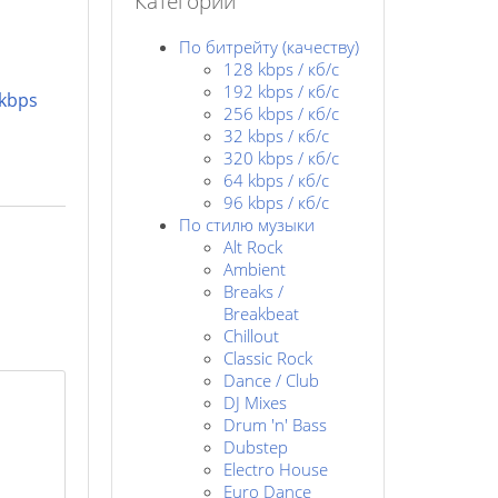
Категории
По битрейту (качеству)
128 kbps / кб/c
192 kbps / кб/c
 kbps
256 kbps / кб/с
32 kbps / кб/c
320 kbps / кб/с
64 kbps / кб/c
96 kbps / кб/c
По стилю музыки
Alt Rock
Ambient
Breaks /
Breakbeat
Chillout
Classic Rock
Dance / Club
DJ Mixes
Drum 'n' Bass
Dubstep
Electro House
Euro Dance