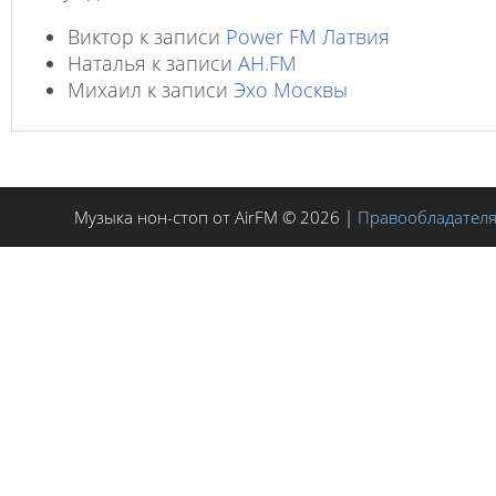
Виктор
к записи
Power FM Латвия
Наталья
к записи
AH.FM
Михаил
к записи
Эхо Москвы
Музыка нон-стоп от AirFM © 2026 |
Правообладател