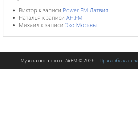
Виктор
к записи
Power FM Латвия
Наталья
к записи
AH.FM
Михаил
к записи
Эхо Москвы
Музыка нон-стоп от AirFM © 2026 |
Правообладател