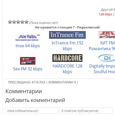
Другой б
128 kbps
(Пока оценок нет)
Не нравится станция ? - Переключай:
InTrance Fm 192
ХИТ FM
Inoe 64 kbps
kbps
Романтика 96
HARDCORE 128
Digitally Imp
Sex FM 32 kbps
kbps
Soulful Ho
ПРОСЛУШАНО:
4716
РАЗ
|
КОММЕНТАРИИ:
0
|
Комментарии
Добавить комментарий