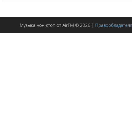
Музыка нон-стоп от AirFM © 2026 |
Правообладател