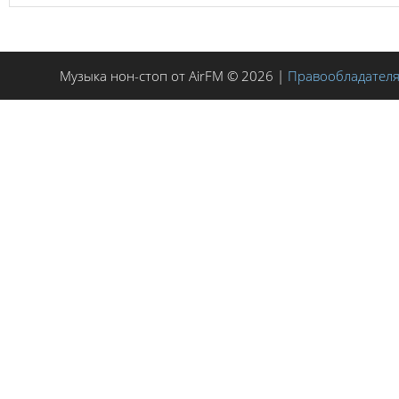
Музыка нон-стоп от AirFM © 2026 |
Правообладател