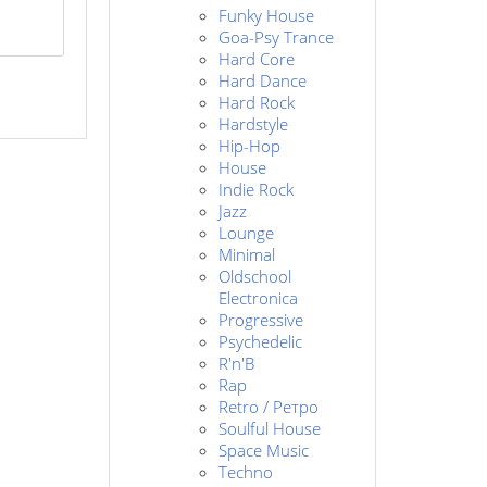
Funky House
Goa-Psy Trance
Hard Core
Hard Dance
Hard Rock
Hardstyle
Hip-Hop
House
Indie Rock
Jazz
Lounge
Minimal
Oldschool
Electronica
Progressive
Psychedelic
R'n'B
Rap
Retro / Ретро
Soulful House
Space Music
Techno