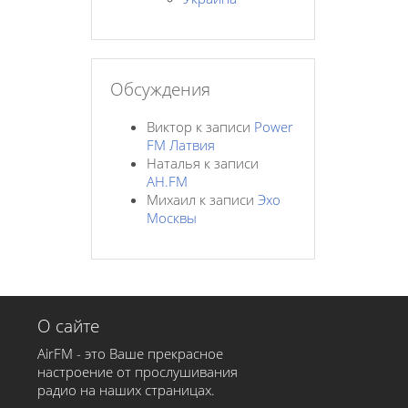
Обсуждения
Виктор
к записи
Power
FM Латвия
Наталья
к записи
AH.FM
Михаил
к записи
Эхо
Москвы
О сайте
AirFM - это Ваше прекрасное
настроение от прослушивания
радио на наших страницах.