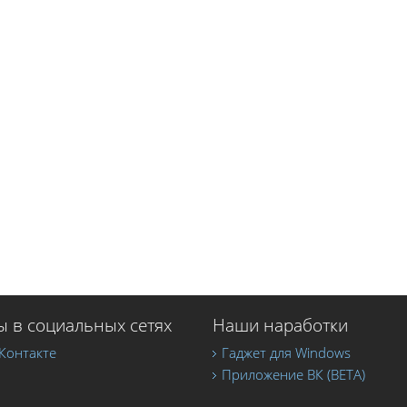
 в социальных сетях
Наши наработки
Контакте
Гаджет для Windows
Приложение ВК (BETA)