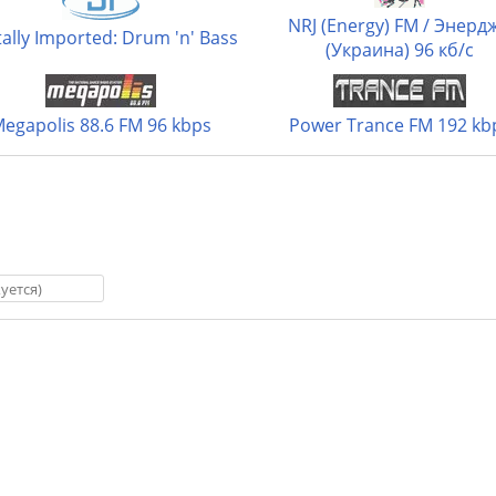
NRJ (Energy) FM / Энерд
tally Imported: Drum 'n' Bass
(Украина) 96 кб/с
egapolis 88.6 FM 96 kbps
Power Trance FM 192 kb