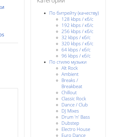
Категории
жи
По битрейту (качеству)
128 kbps / кб/c
192 kbps / кб/c
256 kbps / кб/с
ps
32 kbps / кб/c
320 kbps / кб/с
64 kbps / кб/c
96 kbps / кб/c
По стилю музыки
Alt Rock
Ambient
Breaks /
Breakbeat
Chillout
Classic Rock
Dance / Club
DJ Mixes
Drum 'n' Bass
Dubstep
Electro House
Euro Dance