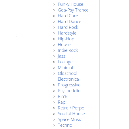
Funky House
Goa-Psy Trance
Hard Core
Hard Dance
Hard Rock
Hardstyle
Hip-Hop
House
Indie Rock
Jazz
Lounge
Minimal
Oldschool
Electronica
Progressive
Psychedelic
R'n'B
Rap
Retro / Ретро
Soulful House
Space Music
Techno