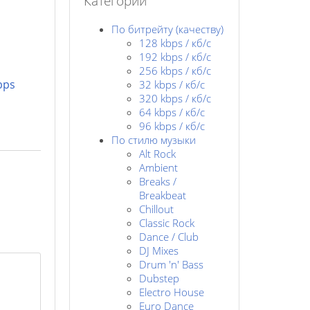
Категории
По битрейту (качеству)
128 kbps / кб/c
192 kbps / кб/c
256 kbps / кб/с
bps
32 kbps / кб/c
320 kbps / кб/с
64 kbps / кб/c
96 kbps / кб/c
По стилю музыки
Alt Rock
Ambient
Breaks /
Breakbeat
Chillout
Classic Rock
Dance / Club
DJ Mixes
Drum 'n' Bass
Dubstep
Electro House
Euro Dance