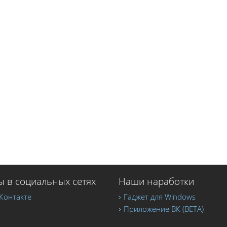
 в социальных сетях
Наши наработки
Контакте
Гаджет для Windows
Приложение ВК (BETA)