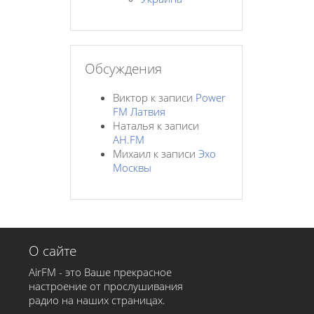
Обсуждения
Виктор
к записи
Power
FM Латвия
Наталья
к записи
AH.FM
Михаил
к записи
Эхо
Москвы
О сайте
AirFM - это Ваше прекрасное
настроение от прослушивания
радио на наших страницах.