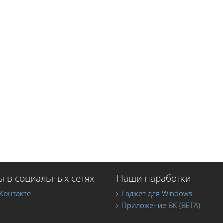
 в социальных сетях
Наши наработки
Контакте
Гаджет для Windows
Приложение ВК (BETA)