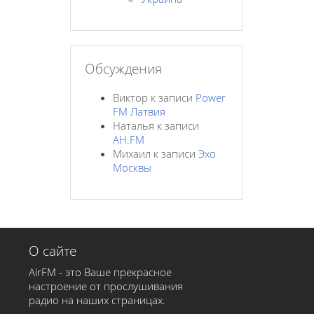
Обсуждения
Виктор
к записи
Power
FM Латвия
Наталья
к записи
AH.FM
Михаил
к записи
Эхо
Москвы
О сайте
AirFM - это Ваше прекрасное
настроение от прослушивания
радио на наших страницах.