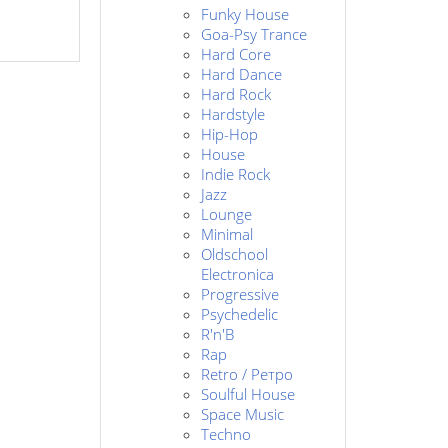
Funky House
Goa-Psy Trance
Hard Core
Hard Dance
Hard Rock
Hardstyle
Hip-Hop
House
Indie Rock
Jazz
Lounge
Minimal
Oldschool
Electronica
Progressive
Psychedelic
R'n'B
Rap
Retro / Ретро
Soulful House
Space Music
Techno