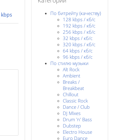
Категории
По битрейту (качеству)
 kbps
128 kbps / кб/c
192 kbps / кб/c
256 kbps / кб/с
32 kbps / кб/c
320 kbps / кб/с
64 kbps / кб/c
96 kbps / кб/c
По стилю музыки
Alt Rock
Ambient
Breaks /
Breakbeat
Chillout
Classic Rock
Dance / Club
DJ Mixes
Drum 'n' Bass
Dubstep
Electro House
Euro Dance