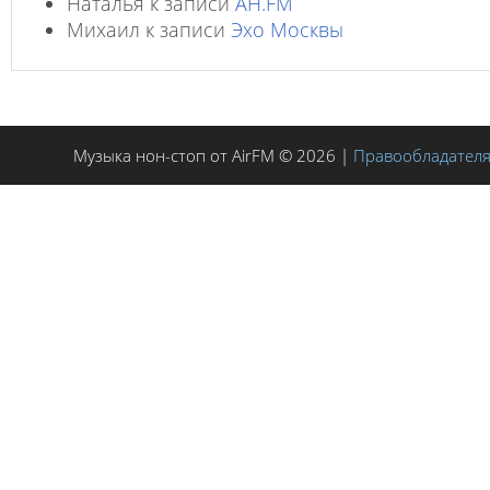
Наталья
к записи
AH.FM
Михаил
к записи
Эхо Москвы
Музыка нон-стоп от AirFM © 2026 |
Правообладател