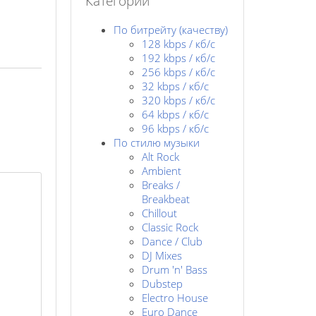
Категории
По битрейту (качеству)
128 kbps / кб/c
192 kbps / кб/c
256 kbps / кб/с
32 kbps / кб/c
320 kbps / кб/с
64 kbps / кб/c
96 kbps / кб/c
По стилю музыки
Alt Rock
Ambient
Breaks /
Breakbeat
Chillout
Classic Rock
Dance / Club
DJ Mixes
Drum 'n' Bass
Dubstep
Electro House
Euro Dance