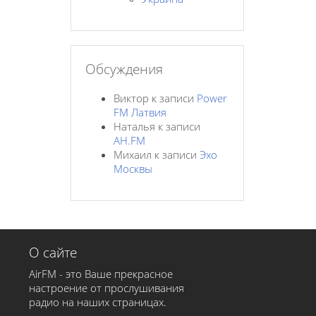
Обсуждения
Виктор
к записи
Power
FM Латвия
Наталья
к записи
AH.FM
Михаил
к записи
Эхо
Москвы
О сайте
AirFM - это Ваше прекрасное
настроение от прослушивания
радио на наших страницах.