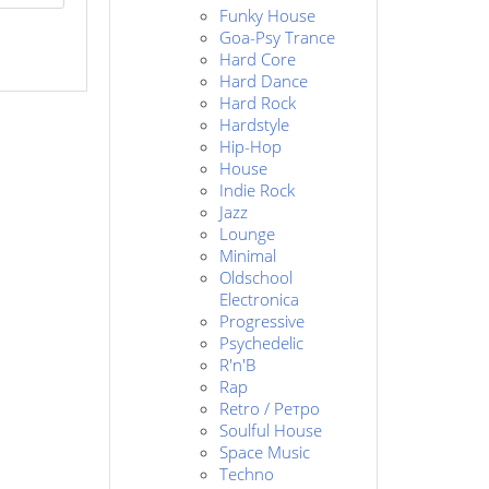
Funky House
Goa-Psy Trance
Hard Core
Hard Dance
Hard Rock
Hardstyle
Hip-Hop
House
Indie Rock
Jazz
Lounge
Minimal
Oldschool
Electronica
Progressive
Psychedelic
R'n'B
Rap
Retro / Ретро
Soulful House
Space Music
Techno