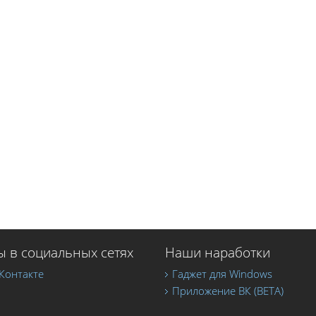
 в социальных сетях
Наши наработки
Контакте
Гаджет для Windows
Приложение ВК (BETA)