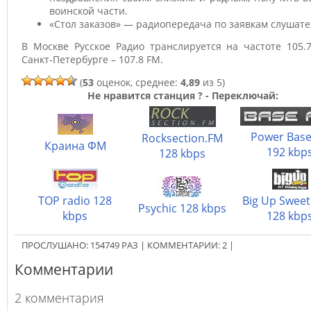
воинской части.
«Стол заказов» — радиопередача по заявкам слушате
В Москве Русское Радио транслируется на частоте 105.
Санкт-Петербурге – 107.8 FM.
(
53
оценок, среднее:
4,89
из 5)
Не нравится станция ? - Переключай:
Power Bas
Rocksection.FM
Краина ФМ
192 kbp
128 kbps
TOP radio 128
Big Up Sweet
Psychic 128 kbps
kbps
128 kbp
ПРОСЛУШАНО:
154749
РАЗ
|
КОММЕНТАРИИ:
2
|
Комментарии
2 комментария