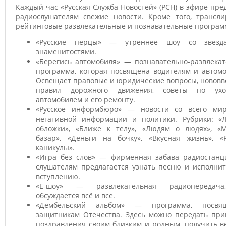
Каждый час «Русская Служба Новостей» (РСН) в эфире пре
радиослушателям свежие новости. Кроме того, трансли
рейтинговые развлекательные и познавательные програм
«Русские перцы» — утреннее шоу со звезд
знаменитостями.
«Берегись автомобиля» — познавательно-развлекат
программа, которая посвящена водителям и автомо
Освещает правовые и юридические вопросы, нововв
правил дорожного движения, советы по ух
автомобилем и его ремонту.
«Русское информбюро» — новости со всего мир
негативной информации и политики. Рубрики: «
обложки», «Ближе к телу», «Людям о людях», «
базар», «Деньги на бочку», «Вкусная жизнь», «Р
каникулы».
«Игра без слов» — фирменная забава радиостанци
слушателям предлагается узнать песню и исполнит
вступлению.
«Ё-шоу» — развлекательная радиопередача
обсуждается всё и все.
«Дембельский альбом» — программа, посвя
защитникам Отечества. Здесь можно передать при
поздравления своим близким и родным, получить в