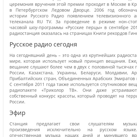
церемония вручения этой премии проходит в Москве в К
в Петербургском Ледовом Дворце. 2006 год обознач
истории Русского Радио появлением телевизионного ан
телеканала RU TV. За проведение в режиме нон-стоп
часовой шоу-программы «Русские перцы» в сентябре 201
радиостанция оказалась на страницах Книги рекордов Гин
Русское радио сегодня
На сегодняшний день – это одна из крупнейших радиост
мире, которая использует новый принцип вещания. Еже
вещание слушают более чем в двух с половиной тысячах 
России, Казахстана, Украины, Беларуси, Молдавии, Ар
Прибалтийских стран, Объединенных Арабских Эмиратов 
С сентября 2011 года также используется спутниковое ве
радиопакете «Триколор ТВ». Они даже устраиваю
собственный конкурс красоты, который проводят на тер
России.
Эфир
Станция предлагает свои слушателям музыка
произведения исключительно на русском языке
отечественная музыка наших дней и минувшего вр