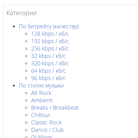
Категории
По битрейту (качеству)
128 kbps / кб/c
192 kbps / кб/c
256 kbps / кб/с
32 kbps / кб/c
320 kbps / кб/с
64 kbps / кб/c
96 kbps / кб/c
По стилю музыки
Alt Rock
Ambient
Breaks / Breakbeat
Chillout
Classic Rock
Dance / Club
DJ Mixes