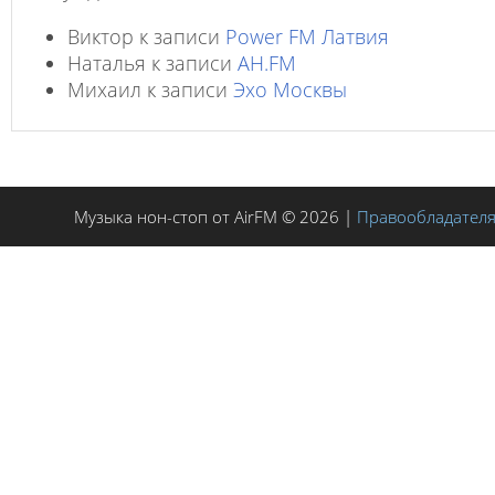
Виктор
к записи
Power FM Латвия
Наталья
к записи
AH.FM
Михаил
к записи
Эхо Москвы
Музыка нон-стоп от AirFM © 2026 |
Правообладател