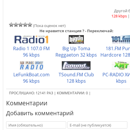
Другой б
128 kbps
(Пока оценок нет)
Не нравится станция ? - Переключай:
Radio 1 107.0 FM
Big Up Toma
181.FM Pun
96 kbps
Reggaeton 32 kbps
Hardcore 128
LeFunkBoat.com
TSound.FM Club
PC-RADIO Х
96 kbps
128 kbps
kbps
ПРОСЛУШАНО:
12141
РАЗ
|
КОММЕНТАРИИ:
0
|
Комментарии
Добавить комментарий