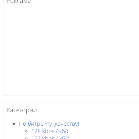
Реклама
Категории
По битрейту (качеству)
128 kbps / кб/c
192 kbps / кб/c