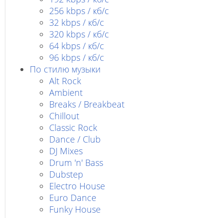
256 kbps / кб/с
32 kbps / кб/c
320 kbps / кб/с
64 kbps / кб/c
96 kbps / кб/c
По стилю музыки
Alt Rock
Ambient
Breaks / Breakbeat
Chillout
Classic Rock
Dance / Club
DJ Mixes
Drum 'n' Bass
Dubstep
Electro House
Euro Dance
Funky House