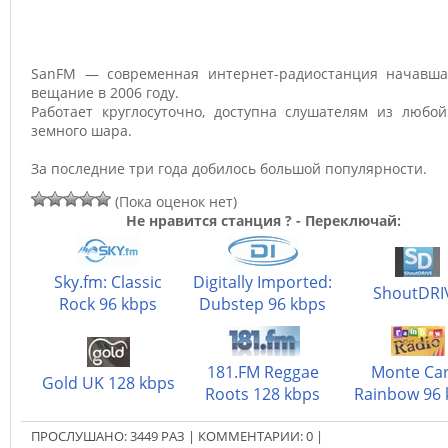
SanFM — современная интернет-радиостанция начавша
вещание в 2006 году.
Работает круглосуточно, доступна слушателям из любой
земного шара.
За последние три года добилось большой популярности.
(Пока оценок нет)
Не нравится станция ? - Переключай:
Sky.fm: Classic
Digitally Imported:
ShoutDRI
Rock 96 kbps
Dubstep 96 kbps
181.FM Reggae
Monte Car
Gold UK 128 kbps
Roots 128 kbps
Rainbow 96 
ПРОСЛУШАНО:
3449
РАЗ
|
КОММЕНТАРИИ:
0
|