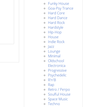
Funky House
Goa-Psy Trance
Hard Core
Hard Dance
Hard Rock
Hardstyle
Hip-Hop
House
Indie Rock
Jazz
Lounge
Minimal
Oldschool
Electronica
Progressive
Psychedelic
R'n'B
Rap
Retro / Ретро
Soulful House
Space Music
Techno