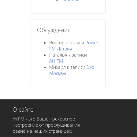
Обсуждения
Виктор
к записи
Power
FM Латвия
Наталья
к записи
AH.FM
Михаил
к записи
Эхо
Москвы
О сайте
AirFM - это Ваше прекрасное
настроение от прослушивания
радио на наших страницах.