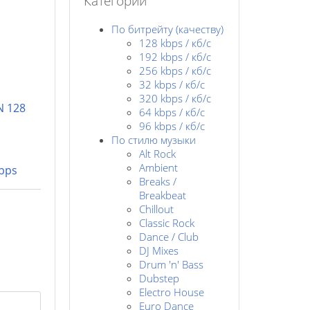
Категории
По битрейту (качеству)
128 kbps / кб/c
192 kbps / кб/c
256 kbps / кб/с
32 kbps / кб/c
320 kbps / кб/с
N 128
64 kbps / кб/c
96 kbps / кб/c
По стилю музыки
Alt Rock
Ambient
kbps
Breaks /
Breakbeat
Chillout
Classic Rock
Dance / Club
DJ Mixes
Drum 'n' Bass
Dubstep
Electro House
Euro Dance