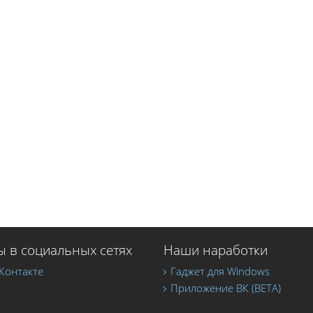
 в социальных сетях
Наши наработки
Контакте
Гаджет для Windows
Приложение ВК (BETA)