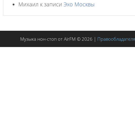
Михаил
к записи
Эхо Москвы
Музыка нон-стоп от AirFM © 2026 |
Правообладател