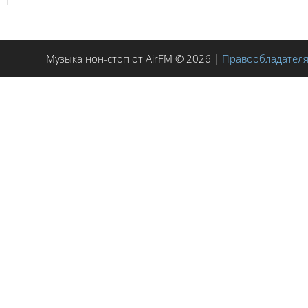
Музыка нон-стоп от AirFM © 2026 |
Правообладател