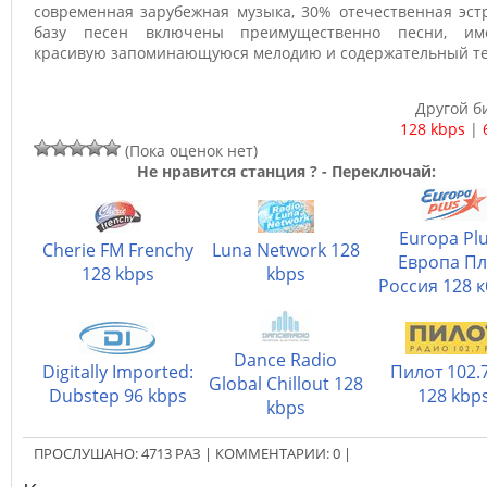
современная зарубежная музыка, 30% отечественная эст
базу песен включены преимущественно песни, и
красивую запоминающуюся мелодию и содержательный те
Другой б
128 kbps
|
(Пока оценок нет)
Не нравится станция ? - Переключай:
Europa Plu
Cherie FM Frenchy
Luna Network 128
Европа П
128 kbps
kbps
Россия 128 к
Dance Radio
Digitally Imported:
Пилот 102.
Global Chillout 128
Dubstep 96 kbps
128 kbp
kbps
ПРОСЛУШАНО:
4713
РАЗ
|
КОММЕНТАРИИ:
0
|