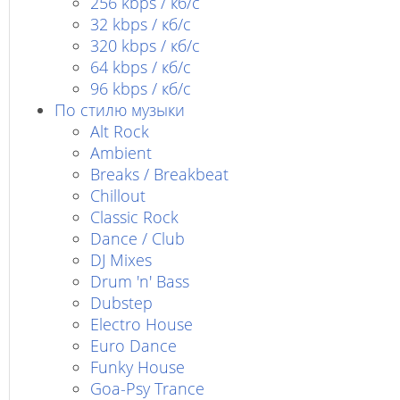
256 kbps / кб/с
32 kbps / кб/c
320 kbps / кб/с
64 kbps / кб/c
96 kbps / кб/c
По стилю музыки
Alt Rock
Ambient
Breaks / Breakbeat
Chillout
Classic Rock
Dance / Club
DJ Mixes
Drum 'n' Bass
Dubstep
Electro House
Euro Dance
Funky House
Goa-Psy Trance