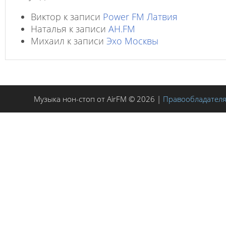
Виктор
к записи
Power FM Латвия
Наталья
к записи
AH.FM
Михаил
к записи
Эхо Москвы
Музыка нон-стоп от AirFM © 2026 |
Правообладател