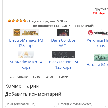
Другой б
128 kbps
(
1
оценок, среднее:
5,00
из 5)
Не нравится станция ? - Переключай:
ElectroManiacs FM
Danz 80 Kbps
Veronica Hi
128 kbps
AAC+
kbps
SunRadio Main 24
Blacksection.FM
Натали 64 
kbps
128 kbps
ПРОСЛУШАНО:
5587
РАЗ
|
КОММЕНТАРИИ:
0
|
Комментарии
Добавить комментарий