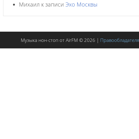
Михаил
к записи
Эхо Москвы
Музыка нон-стоп от AirFM © 2026 |
Правообладател