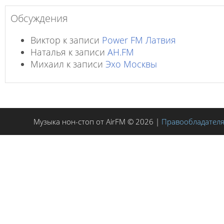
Обсуждения
Виктор
к записи
Power FM Латвия
Наталья
к записи
AH.FM
Михаил
к записи
Эхо Москвы
Музыка нон-стоп от AirFM © 2026 |
Правообладател