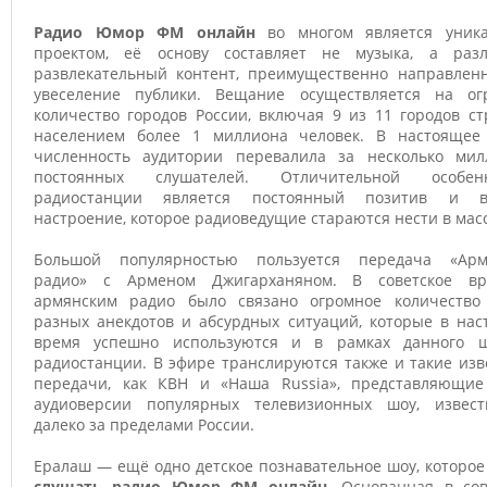
Радио Юмор ФМ онлайн
во многом является уник
проектом, её основу составляет не музыка, а раз
развлекательный контент, преимущественно направлен
увеселение публики. Вещание осуществляется на ог
количество городов России, включая 9 из 11 городов с
населением более 1 миллиона человек. В настоящее
численность аудитории перевалила за несколько мил
постоянных слушателей. Отличительной особен
радиостанции является постоянный позитив и в
настроение, которое радиоведущие стараются нести в мас
Большой популярностью пользуется передача «Арм
радио» с Арменом Джигарханяном. В советское в
армянским радио было связано огромное количество
разных анекдотов и абсурдных ситуаций, которые в нас
время успешно используются и в рамках данного 
радиостанции. В эфире транслируются также и такие из
передачи, как КВН и «Наша Russia», представляющие
аудиоверсии популярных телевизионных шоу, извес
далеко за пределами России.
Ералаш — ещё одно детское познавательное шоу, которо
слушать радио Юмор ФМ онлайн
. Основанная в сов