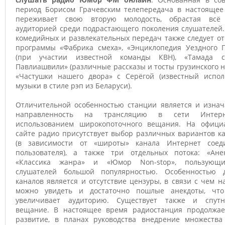
период Борисом Грачевским телепередача в настоящее
переживает свою вторую молодость, обрастая всё
аудиторией среди подрастающего поколения слушателей.
комедийных и развлекательных передач также следует о
программы «Фабрика смеха», «Энциклопедия Уездного Г
(при участии известной команды КВН), «Тамада 
Павлиашвили» (различные рассказы и тосты грузинского н
«Частушки нашего двора» с Серёгой (известный испол
музыки в стиле рэп из Беларуси).
Отличительной особенностью станции является и изнач
направленность на трансляцию в сети Интер
использованием широкопоточного вещания. На офици
сайте радио присутствует выбор различных вариантов к
(в зависимости от «широты» канала Интернет соед
пользователя), а также три отдельных потока: «Анек
«Классика жанра» и «Юмор Non-stop», пользующ
слушателей большой популярностью. Особенностью 
каналов является и отсутствие цензуры, в связи с чем н
можно увидеть и достаточно пошлые анекдоты, чт
увеличивает аудиторию. Существует также и спутн
вещание. В настоящее время радиостанция продолжае
развитие, в планах руководства внедрение множества