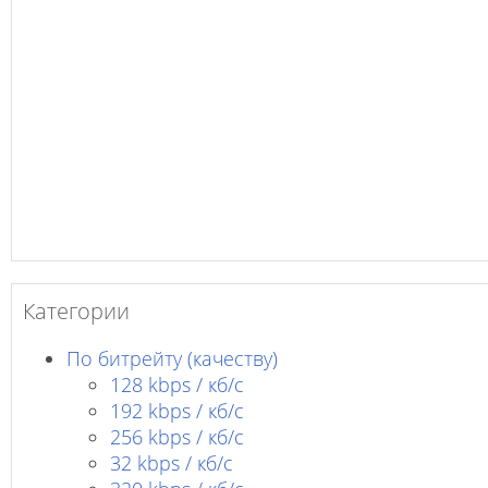
Категории
По битрейту (качеству)
128 kbps / кб/c
192 kbps / кб/c
256 kbps / кб/с
32 kbps / кб/c