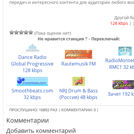
передач и интересного контента для аудитории любого воз
Другой б
128 kbps
|
(Пока оценок нет)
Не нравится станция ? - Переключай:
Dance Radio
RadioMonte
Global Progressive
Rautemusik FM
RMC1 32 k
128 kbps
Smoothbeats.com
NRJ Drum & Bass
Зачет 192 
32 kbps
(Россия) 48 kbps
ПРОСЛУШАНО:
16892
РАЗ
|
КОММЕНТАРИИ:
0
|
Комментарии
Добавить комментарий