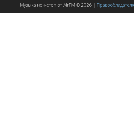
Музыка нон-стоп от AirFM © 2026 |
Правообладател