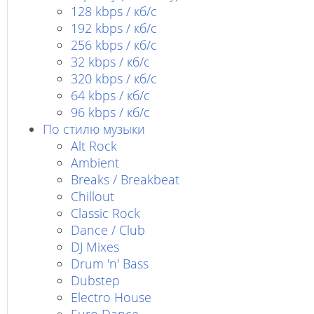
128 kbps / кб/c
192 kbps / кб/c
256 kbps / кб/с
32 kbps / кб/c
320 kbps / кб/с
64 kbps / кб/c
96 kbps / кб/c
По стилю музыки
Alt Rock
Ambient
Breaks / Breakbeat
Chillout
Classic Rock
Dance / Club
DJ Mixes
Drum 'n' Bass
Dubstep
Electro House