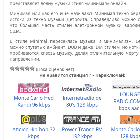
представляет волну музыки стиля «минимал» онлайн.
Минимал или как его еще называют Минимал-техно бере
истоки из техно музыки Детроита. Справедливо можно с
что большая часть стилей элеткронной музыки зароди
США.
В стиле Minimal пересеклась музыка и минимализм. Её
можно спутать с амбиент, DUB и даже IDM стилем, но нотк
пробиваются сквозь музыку, делая отличительную черту
направлении.
(Пока оценок нет)
Не нравится станция ? - Переключай:
LOUNGE
Monte Carlo Hed
Internetradio.de
RADIO.COM
Kandi 96 kbps
80's 128 kbps
kbps aac
Аплюс Hip-hop 32
Power Trance FM
Monte Carlo
kbps
192 kbps
128 kbp