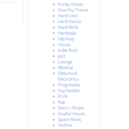
Funky House
Goa-Psy Trance
Hard Core
Hard Dance
Hard Rock
Hardstyle
Hip-Hop
House
Indie Rock
Jazz
Lounge
Minimal
Oldschool
Electronica
Progressive
Psychedelic
R'n'B
Rap
Retro / Ретро
Soulful House
Space Music
Techno