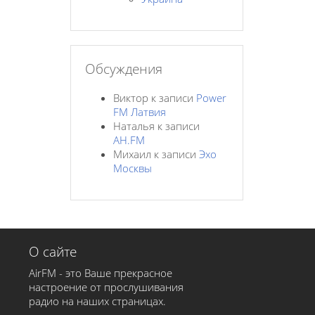
Обсуждения
Виктор
к записи
Power
FM Латвия
Наталья
к записи
AH.FM
Михаил
к записи
Эхо
Москвы
О сайте
AirFM - это Ваше прекрасное
настроение от прослушивания
радио на наших страницах.