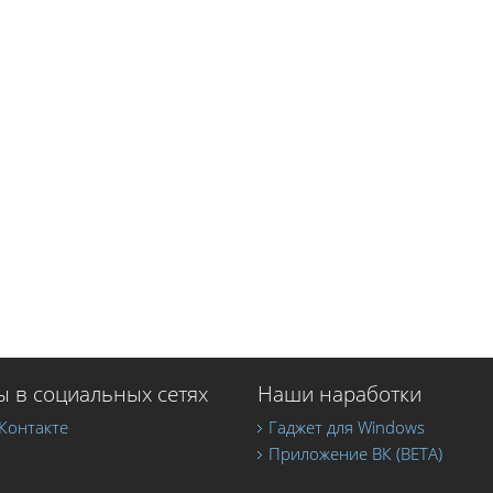
 в социальных сетях
Наши наработки
Контакте
Гаджет для Windows
Приложение ВК (BETA)