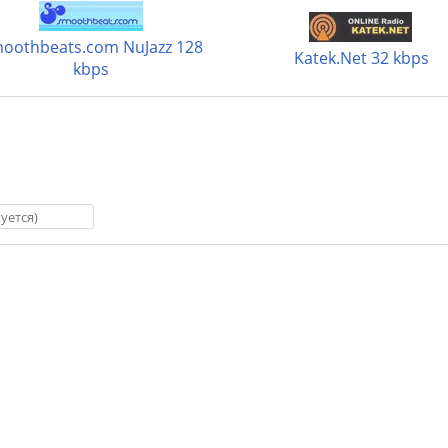
oothbeats.com NuJazz 128
Katek.Net 32 kbps
kbps