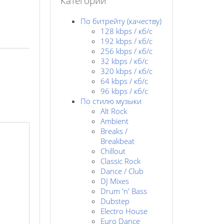
Категории
По битрейту (качеству)
128 kbps / кб/c
192 kbps / кб/c
256 kbps / кб/с
32 kbps / кб/c
320 kbps / кб/с
64 kbps / кб/c
96 kbps / кб/c
По стилю музыки
Alt Rock
Ambient
Breaks /
Breakbeat
Chillout
Classic Rock
Dance / Club
DJ Mixes
Drum 'n' Bass
Dubstep
Electro House
Euro Dance